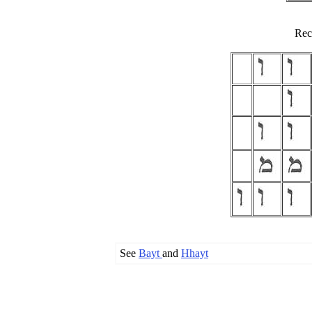
Rec
See
Bayt
and
Hhayt